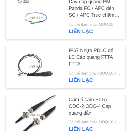
Dây cáp quang PM
Panda FC / APC đến
TIN
SC / APC Trục chậm
hoạt động
TỨC
Có thể đàm phán MOQ:10
LIÊN LẠC
YÊU
CẦU
IP67 Nhựa PDLC để
LC Cáp quang FTTA
BÁO
FTTA
GIÁ
Có thể đàm phán MOQ:10 chiếc
LIÊN LẠC
SƠ
ĐỒ
Cắm ổ cắm FTTA
ODC-2 ODC-4 Cáp
TRANG
quang dẫn
WEB
Có thể đàm phán MOQ:10 chiếc
LIÊN LẠC