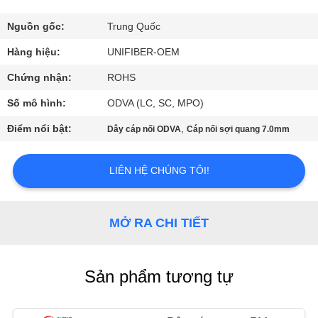
THAM
QUAN
Nguồn gốc:
Trung Quốc
NHÀ
Hàng hiệu:
UNIFIBER-OEM
MÁY
Chứng nhận:
ROHS
Số mô hình:
ODVA (LC, SC, MPO)
KIỂM
Điểm nổi bật:
,
Dây cáp nối ODVA
Cáp nối sợi quang 7.0mm
SOÁT
CHẤT
LIÊN HỆ CHÚNG TÔI!
LƯỢNG
MỞ RA CHI TIẾT
LIÊN
HỆ
Sản phẩm tương tự
CHÚNG
TÔI