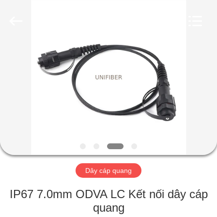
2025
Shenzhen
Unifiber
Technology
Co.,Ltd.
All
Rights
Reserved.
TRANG
CHỦ
CÁC
SẢN
PHẨM
VỀ
Dây cáp quang
CHÚNG
TÔI
IP67 7.0mm ODVA LC Kết nối dây cáp
quang