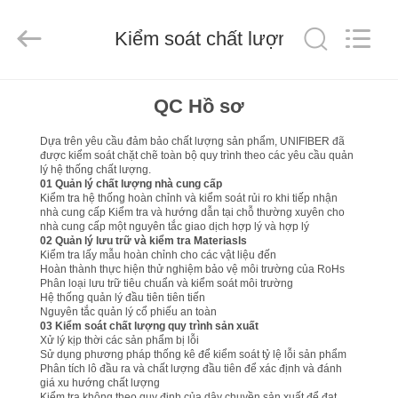
2026
Shenzhen
Unifiber
Technology
Kiểm soát chất lượng
Co.,Ltd.
All
Rights
Reserved.
TRANG
QC Hồ sơ
CHỦ
Dựa trên yêu cầu đảm bảo chất lượng sản phẩm, UNIFIBER đã
được kiểm soát chặt chẽ toàn bộ quy trình theo các yêu cầu quản
lý hệ thống chất lượng.
CÁC
01 Quản lý chất lượng nhà cung cấp
Kiểm tra hệ thống hoàn chỉnh và kiểm soát rủi ro khi tiếp nhận
SẢN
nhà cung cấp Kiểm tra và hướng dẫn tại chỗ thường xuyên cho
nhà cung cấp một nguyên tắc giao dịch hợp lý và hợp lý
PHẨM
02 Quản lý lưu trữ và kiểm tra Materiasls
Kiểm tra lấy mẫu hoàn chỉnh cho các vật liệu đến
Hoàn thành thực hiện thử nghiệm bảo vệ môi trường của RoHs
Phân loại lưu trữ tiêu chuẩn và kiểm soát môi trường
VỀ
Hệ thống quản lý đầu tiên tiên tiến
Nguyên tắc quản lý cổ phiếu an toàn
CHÚNG
03 Kiểm soát chất lượng quy trình sản xuất
Xử lý kịp thời các sản phẩm bị lỗi
TÔI
Sử dụng phương pháp thống kê để kiểm soát tỷ lệ lỗi sản phẩm
Phân tích lô đầu ra và chất lượng đầu tiên để xác định và đánh
giá xu hướng chất lượng
Kiểm tra không theo quy định của dây chuyền sản xuất để đạt