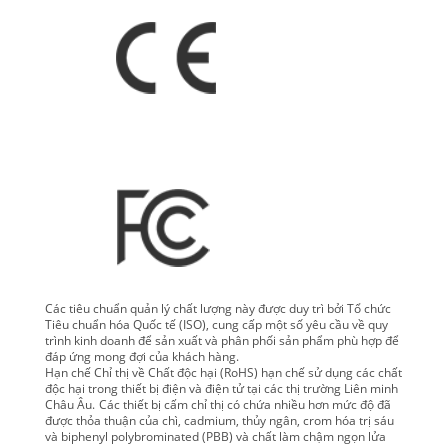
TIN
TỨC
YÊU
CẦU
BÁO
GIÁ
SƠ
Các tiêu chuẩn quản lý chất lượng này được duy trì bởi Tổ chức
Tiêu chuẩn hóa Quốc tế (ISO), cung cấp một số yêu cầu về quy
ĐỒ
trình kinh doanh để sản xuất và phân phối sản phẩm phù hợp để
đáp ứng mong đợi của khách hàng.
TRANG
Hạn chế Chỉ thị về Chất độc hại (RoHS) hạn chế sử dụng các chất
độc hại trong thiết bị điện và điện tử tại các thị trường Liên minh
WEB
Châu Âu.
Các thiết bị cấm chỉ thị có chứa nhiều hơn mức độ đã
được thỏa thuận của chì, cadmium, thủy ngân, crom hóa trị sáu
và biphenyl polybrominated (PBB) và chất làm chậm ngọn lửa