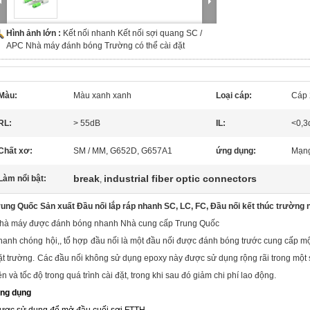
Hình ảnh lớn :
Kết nối nhanh Kết nối sợi quang SC /
APC Nhà máy đánh bóng Trường có thể cài đặt
Màu:
Màu xanh xanh
Loại cáp:
Cáp 
RL:
> 55dB
IL:
<0,3
Chất xơ:
SM / MM, G652D, G657A1
ứng dụng:
Mạng
break
industrial fiber optic connectors
Làm nổi bật:
,
rung Quốc Sản xuất Đầu nối lắp ráp nhanh SC, LC, FC, Đầu nối kết thúc trường
hà máy được đánh bóng nhanh Nhà cung cấp Trung Quốc
hanh chóng
hội,, tổ hợp
đầu nối là một đầu nối được đánh bóng trước cung cấp mộ
ặt trường.
Các đầu nối không sử dụng epoxy này được sử dụng rộng rãi trong một 
iện và tốc độ trong quá trình cài đặt, trong khi sau đó giảm chi phí lao động.
ng dụng