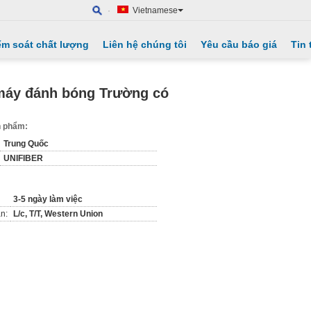
Vietnamese
ểm soát chất lượng
Liên hệ chúng tôi
Yêu cầu báo giá
Tin 
 máy đánh bóng Trường có
ản phẩm:
Trung Quốc
UNIFIBER
3-5 ngày làm việc
n:
L/c, T/T, Western Union