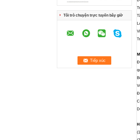
Đ
T
Tôi trò chuyện trực tuyến bây giờ
T
L
V
T
M
Đ
q
B
V
Đ
C
D
H
(