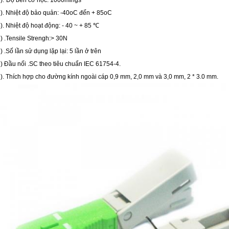
).
Độ bền cơ học: 1000mings
3). Nhiệt độ bảo quản: -40oC đến + 85oC
4). Nhiệt độ hoạt động: - 40 ~ + 85 ℃
5) .Tensile Strengh:> 30N
6) .Số lần sử dụng lặp lại: 5 lần ở trên
7) Đầu nối .SC theo tiêu chuẩn IEC 61754-4.
8). Thích hợp cho đường kính ngoài cáp 0,9 mm, 2,0 mm và 3,0 mm, 2 * 3.0 mm.