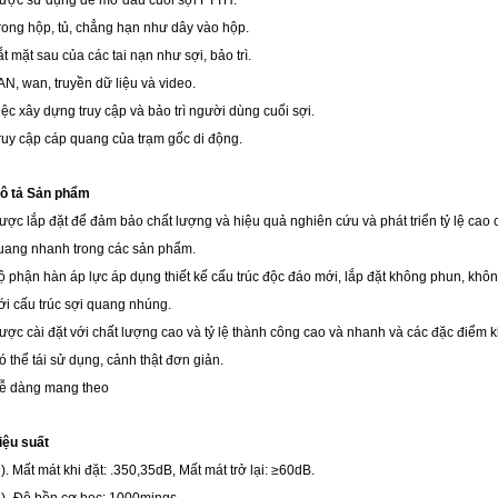
ược sử dụng để mở đầu cuối sợi FTTH.
rong hộp, tủ, chẳng hạn như dây vào hộp.
ắt mặt sau của các tai nạn như sợi, bảo trì.
AN, wan, truyền dữ liệu và video.
iệc xây dựng truy cập và bảo trì người dùng cuối sợi.
ruy cập cáp quang của trạm gốc di động.
ô tả Sản phẩm
ược lắp đặt để đảm bảo chất lượng và hiệu quả nghiên cứu và phát triển tỷ lệ cao 
uang nhanh trong các sản phẩm.
ộ phận hàn áp lực áp dụng thiết kế cấu trúc độc đáo mới, lắp đặt không phun, không
ới cấu trúc sợi quang nhúng.
ược cài đặt với chất lượng cao và tỷ lệ thành công cao và nhanh và các đặc điểm k
ó thể tái sử dụng, cảnh thật đơn giản.
ễ dàng mang theo
iệu suất
1). Mất mát khi đặt: .350,35dB, Mất mát trở lại: ≥60dB.