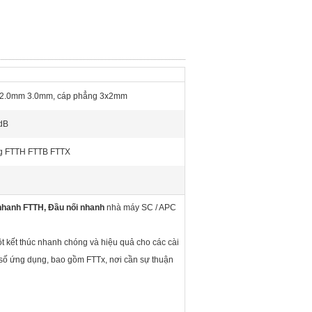
2.0mm 3.0mm, cáp phẳng 3x2mm
dB
 FTTH FTTB FTTX
 nhanh FTTH, Đầu nối nhanh
nhà máy SC / APC
t kết thúc nhanh chóng và hiệu quả cho các cài
số ứng dụng, bao gồm FTTx, nơi cần sự thuận