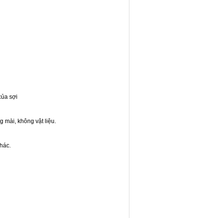
của sợi
 mài, không vật liệu.
hác.