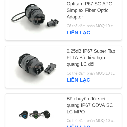
Optitap IP67 SC APC
Simplex Fiber Optic
TIN
Adaptor
TỨC
Có thể đàm phán MOQ:10 chiếc
LIÊN LẠC
YÊU
CẦU
0,25dB IP67 Super Tap
FTTA Bộ điều hợp
BÁO
quang LC đôi
GIÁ
Có thể đàm phán MOQ:10 chiếc
LIÊN LẠC
SƠ
ĐỒ
Bộ chuyển đổi sợi
TRANG
quang IP67 ODVA SC
LC MPO
WEB
Có thể đàm phán MOQ:10 chiếc