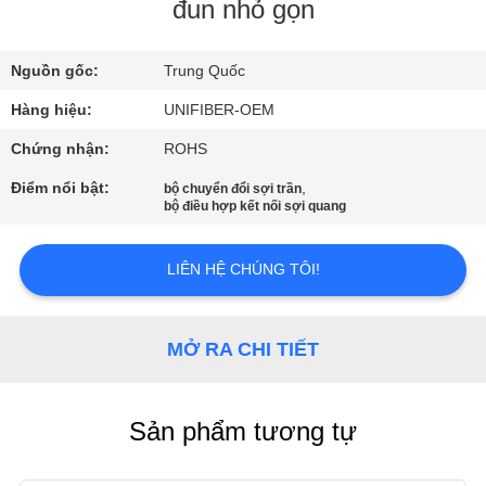
THAM
đun nhỏ gọn
QUAN
Nguồn gốc:
Trung Quốc
NHÀ
Hàng hiệu:
UNIFIBER-OEM
MÁY
Chứng nhận:
ROHS
KIỂM
Điểm nổi bật:
,
bộ chuyển đổi sợi trần
bộ điều hợp kết nối sợi quang
SOÁT
CHẤT
LIÊN HỆ CHÚNG TÔI!
LƯỢNG
MỞ RA CHI TIẾT
LIÊN
HỆ
Sản phẩm tương tự
CHÚNG
TÔI