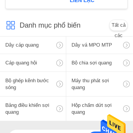
LIÊN LẠC
PRIVACY
POLICY
Danh mục phổ biến
Tất cả
các
Dây cáp quang
Dây vá MPO MTP
Cáp quang hội
Bộ chia sợi quang
Bộ ghép kênh bước
Máy thu phát sợi
sóng
quang
Bảng điều khiển sợi
Hộp chấm dứt sợi
quang
quang