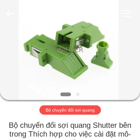
2025
Shenzhen
Unifiber
Technology
Co.,Ltd.
All
Rights
Reserved.
TRANG
CHỦ
CÁC
SẢN
PHẨM
VỀ
Bộ chuyển đổi sợi quang
CHÚNG
TÔI
Bộ chuyển đổi sợi quang Shutter bên
trong Thích hợp cho việc cài đặt mô-