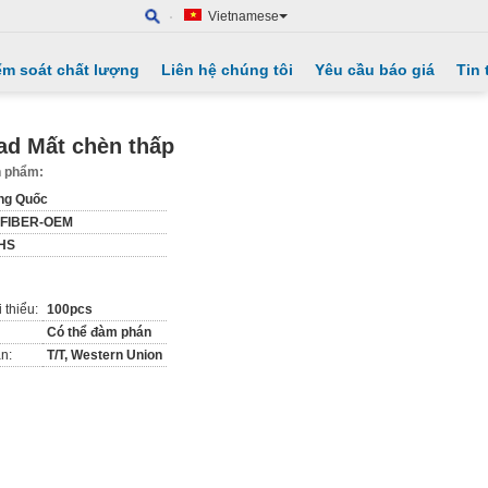
Vietnamese
ểm soát chất lượng
Liên hệ chúng tôi
Yêu cầu báo giá
Tin 
ad Mất chèn thấp
ản phẩm:
ng Quốc
IFIBER-OEM
HS
 thiểu:
100pcs
Có thể đàm phán
n:
T/T, Western Union