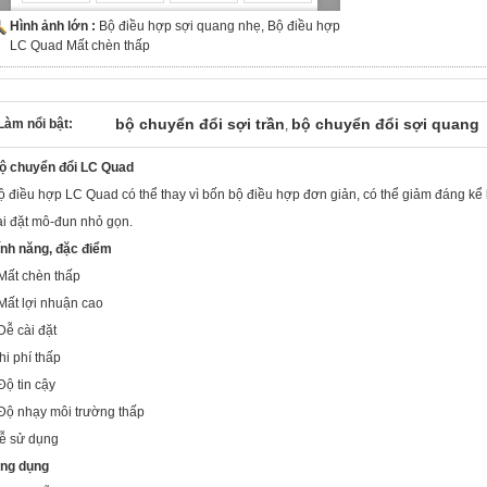
Hình ảnh lớn :
Bộ điều hợp sợi quang nhẹ, Bộ điều hợp
LC Quad Mất chèn thấp
bộ chuyển đổi sợi trần
bộ chuyển đổi sợi quang
Làm nổi bật:
,
ộ chuyển đổi LC Quad
ộ điều hợp LC Quad có thể thay vì bốn bộ điều hợp đơn giản, có thể giảm đáng kể k
ài đặt mô-đun nhỏ gọn.
ính năng, đặc điểm
 Mất chèn thấp
 Mất lợi nhuận cao
 Dễ cài đặt
hi phí thấp
 Độ tin cậy
 Độ nhạy môi trường thấp
ễ sử dụng
ng dụng