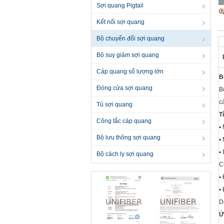
Sợi quang Pigtail
Kết nối sợi quang
Bộ chuyển đổi sợi quang
Bộ suy giảm sợi quang
Cáp quang số lượng lớn
B
Đóng cửa sợi quang
B
c
Tủ sợi quang
T
Công tắc cáp quang
▪
Bộ lưu thông sợi quang
▪
▪
Bộ cách ly sợi quang
C
▪
▪
D
Ứ